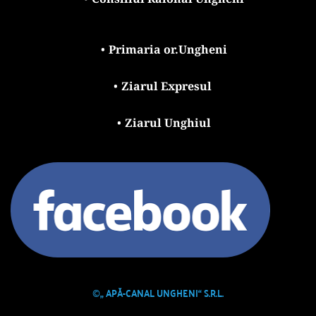
Primaria or.Ungheni
Ziarul Expresul 
Ziarul Unghiul
©
„ APĂ-CANAL UNGHENI“ S.R.L.