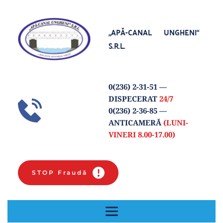
„APĂ-CANAL UNGHENI“
S.R.L.
0(
236) 2-31-51
 — 
DISPECERAT 
24/7
0(236) 2-36-85 
— 
ANTICAMERĂ 
(LUNI-
VINERI 8.00-17.00) 
STOP Fraudă