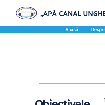
„APĂ-CANAL UNGHE
Acasă
Despre
Obiectivele 