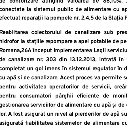
de contorizare atingînd valoarea de 86,10%. 
conectate la sistemul public de alimentare cu ap
efectuat reparații la pompele nr. 2,4,5 de la Stația
Reabiltarea colectorului de canalizare sub pre
hidrofor la stațiile repompare a apei potabile de pe 
Romana,26A început implementarea Legii serviciulu
de canalizare nr. 303 din 13.12.2013, intrată în 
completat un gol imens în sistemul regulator în d
cu apă şi de canalizare. Acest proces va permite 
pentru activitatea operatorilor de servicii, creâ
pentru consumatori pârghii eficiente de monito
gestionarea serviciilor de alimentare cu apă şi de c
lor. A fost asigurat un nivel al pierderilor de apă s
asigurată fiabilitatea sistemelor de alimentare c