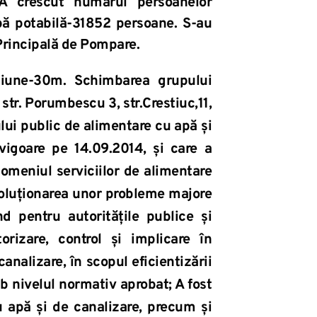
A crescut numărul persoanelor 
ă potabilă-31852 persoane. S-au 
 Principală de Pompare.
siune-30m. Schimbarea grupului 
str. Porumbescu 3, str.Crestiuc,11, 
i public de alimentare cu apă şi 
vigoare pe 14.09.2014, şi care a 
omeniul serviciilor de alimentare 
soluţionarea unor probleme majore 
nd pentru autorităţile publice şi 
rizare, control şi implicare în 
analizare, în scopul eficientizării 
ub nivelul normativ aprobat; A fost 
u apă şi de canalizare, precum şi 