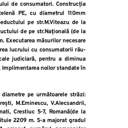
lui de consumatori. Construcția 
itelenă PE, cu diametrul 110mm 
uctului pe str.M.Viteazu de la 
uctului de pe str.Națională (de la 
0m. Executarea măsurilor necesare 
rea lucrului cu consumatorii rău-
cale judiciară, pentru a diminua 
 Implimentarea noilor standate în 
 diametre pe următoarele străzi: 
rești, M.Eminescu, V.Alecsandrii, 
ati, Crestiuc 5-7, Romană(de la 
ituie 2209 m. S-a majorat gradul 