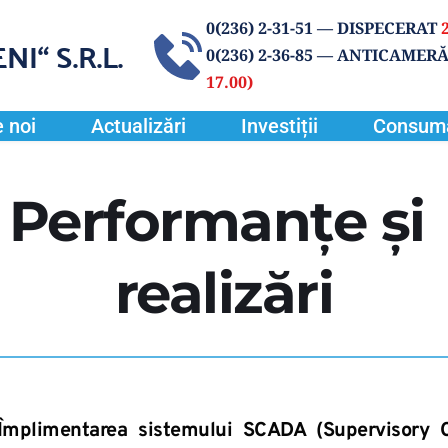
0(
236) 2-31-51
 — DISPECERAT 
NI“
 S.R.L.
0(236) 2-36-85 
— ANTICAMERĂ
17.00) 
 noi
Actualizări
Investiții
Consum
Performanţe şi 
realizări
Împlimentarea sistemului SCADA (Supervisory Co