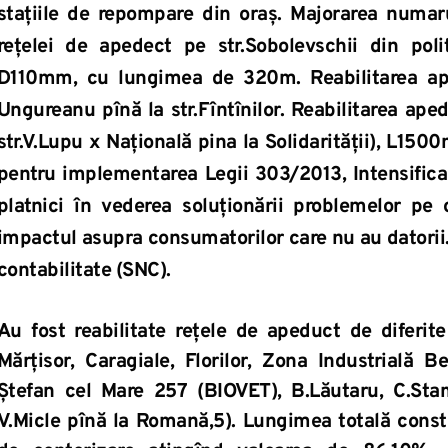
stațiile de repompare din oraș. Majorarea numaru
rețelei de apedect pe str.Sobolevschii din pol
D110mm, cu lungimea de 320m. Reabilitarea aped
Ungureanu pînă la str.Fîntînilor. Reabilitarea aped
str.V.Lupu x Națională pina la Solidarității), L150
pentru implementarea Legii 303/2013, Intensifica
platnici în vederea soluţionării problemelor pe 
impactul asupra consumatorilor care nu au datorii.
contabilitate (SNC).
Au fost reabilitate rețele de apeduct de diferite
Mărțisor, Caragiale, Florilor, Zona Industrială Be
Ștefan cel Mare 257 (BIOVET), B.Lăutaru, C.Stam
V.Micle pînă la Romană,5). Lungimea totală const