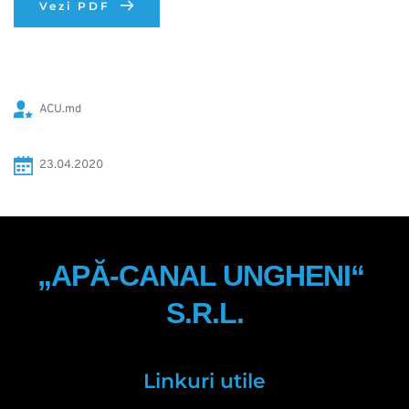
Vezi PDF
ACU.md
23.04.2020 
„APĂ-CANAL UNGHENI“ 
S.R.L.
Linkuri utile