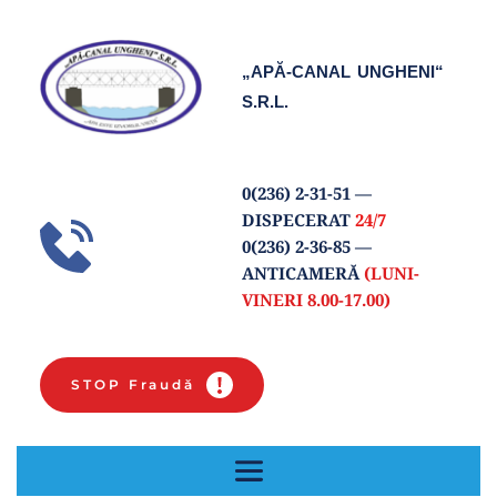
„APĂ-CANAL UNGHENI“
S.R.L.
0(
236) 2-31-51
 — 
DISPECERAT 
24/7
0(236) 2-36-85 
— 
ANTICAMERĂ 
(LUNI-
VINERI 8.00-17.00) 
STOP Fraudă