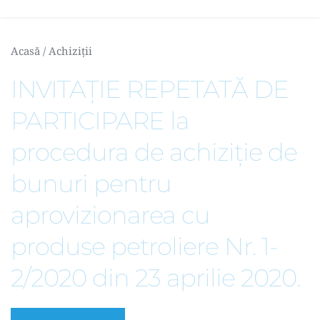
Acasă
 / 
Achiziții
INVITAŢIE REPETATĂ DE 
PARTICIPARE la 
procedura de achiziție de 
bunuri pentru 
aprovizionarea cu 
produse petroliere Nr. 1-
2/2020 din 23 aprilie 2020.