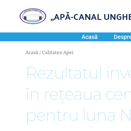
„APĂ-CANAL UNGHE
Acasă
Despre
Acasă
 / 
Calitatea Apei
Rezultatul inve
în reţeaua cen
pentru luna 