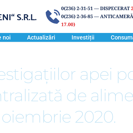
0(
236) 2-31-51
 — DISPECERAT 
NI“
 S.R.L.
0(236) 2-36-85 
— ANTICAMERĂ
17.00) 
 noi
Actualizări
Investiții
Consum
stigaţiilor apei pot
tralizată de alime
Noiembrie 2020.