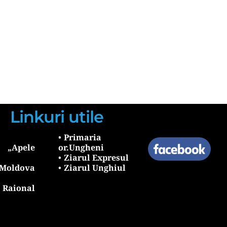
Linkuri utile
Primaria 
Apele 
or.Ungheni
Ziarul Expresul 
oldova 
Ziarul Unghiul
aional 