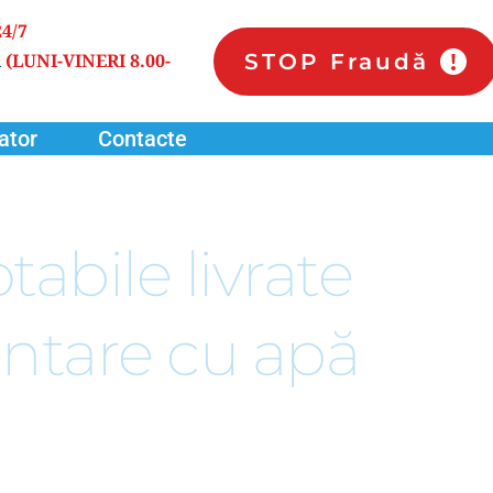
24/7
STOP Fraudă
 
(LUNI-VINERI 8.00-
ator
Contacte
abile livrate 
ntare cu apă 