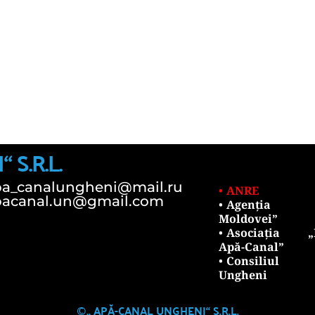
S.R.L.
pa_canalungheni@mail.ru
ANRE
pacanal.un@gmail.com
Agenția „
Moldovei”
Asociația „M
Apă-Canal”
Consiliul R
Ungheni
©
„ APĂ-CANAL UNGHENI“ S.R.L.