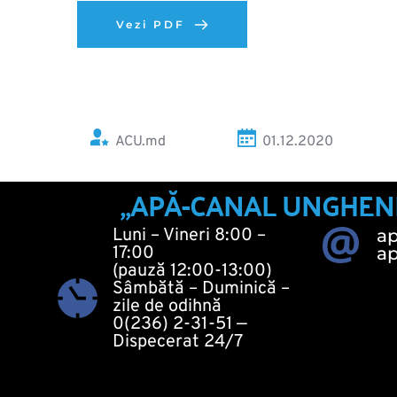
Vezi PDF
ACU.md
01.12.2020 
„APĂ-CANAL UNGHENI“ 
Luni – Vineri 8:00 – 
a
17:00
a
(pauză 12:00-13:00)
Sâmbătă – Duminică – 
zile de odihnă
0(236) 2-31-51
 — 
Dispecerat 24/7 