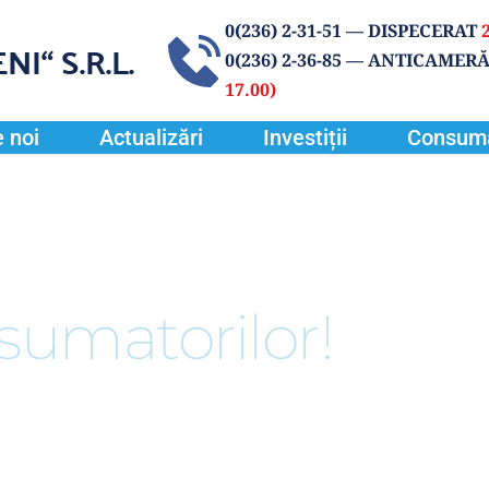
0(
236) 2-31-51
 — DISPECERAT 
NI“
 S.R.L.
0(236) 2-36-85 
— ANTICAMERĂ
17.00) 
 noi
Actualizări
Investiții
Consum
sumatorilor!