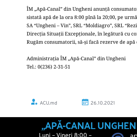
ÎM „Apă-Canal” din Ungheni anunță consumatorii 
sistată apă de la ora 8:00 pînă la 20;00, pe u
SA “Ungheni – Vin”, SRL “Moldiagro”, SRL “Rez
Direcţia Situaţii Excepţionale, în legătură cu 
Rugăm consumatorii, să-și facă rezerve de apă 
Administrația ÎM „Apă-Canal” din Ungheni 
Tel.: 0(236) 2-31-51
ACU.md
26.10.2021 
„APĂ-CANAL UNGHENI“ 
Luni – Vineri 8:00 – 
a