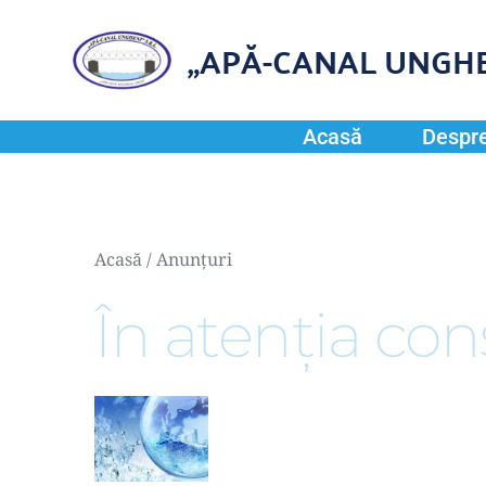
„APĂ-CANAL UNGHE
Acasă
Despre
Acasă
 / 
Anunțuri
În atenția con