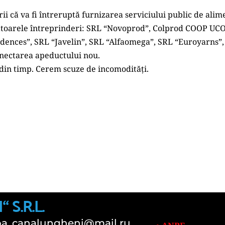
că va fi întreruptă furnizarea serviciului public de alimen
rmătoarele întreprinderi: SRL “Novoprod”, Colprod COOP UC
idences”, SRL “Javelin”, SRL “Alfaomega”, SRL “Euroyarns”
conectarea apeductului nou.
din timp. Cerem scuze de incomodități. 
S.R.L.
pa_canalungheni@mail.ru