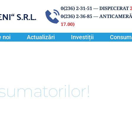
0(
236) 2-31-51
 — DISPECERAT 
NI“
 S.R.L.
0(236) 2-36-85 
— ANTICAMERĂ
17.00) 
 noi
Actualizări
Investiții
Consum
sumatorilor!