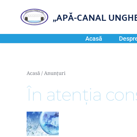
„APĂ-CANAL UNGHE
Acasă
Despre
Acasă
 / 
Anunțuri
În atenția con