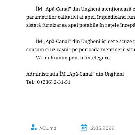
	ÎM „Apă-Canal” din Ungheni atenționează consumatorii că în legătură cu creșterea turbidității apei în râul Prut, care ar putea provoca deprecierea 
parametrilor calitativi ai apei, împiedicând fun
sistată furnizarea apei potabile în rețele înce
	ÎM „Apă-Canal” din Ungheni își cere scuze pentru eventualele incomodități create şi roagă consumatorii să-şi asigure rezerva minimă de apă pentru 
consum şi uz casnic pe perioada menținerii situ
	Vă mulţumim pentru înţelegere.
Administrația ÎM „Apă-Canal” din Ungheni
Tel.: 0 (236) 2-31-51
ACU.md
12.05.2022 