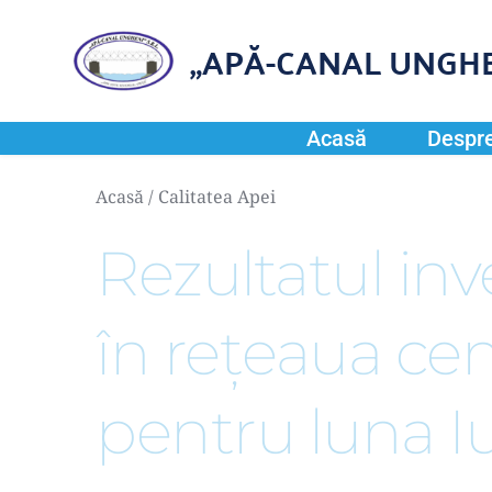
„APĂ-CANAL UNGHE
Acasă
Despre
Acasă
 / 
Calitatea Apei
Rezultatul inve
în rețeaua cen
pentru luna I