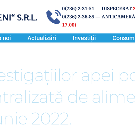
0(
236) 2-31-51
 — DISPECERAT 
NI“
 S.R.L.
0(236) 2-36-85 
— ANTICAMERĂ
17.00) 
 noi
Actualizări
Investiții
Consum
stigațiilor apei pot
tralizată de alime
unie 2022.