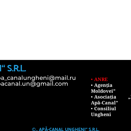
S.R.L.
pa_canalungheni@mail.ru
ANRE
pacanal.un@gmail.com
Agenția „
Moldovei”
Asociația „M
Apă-Canal”
Consiliul R
Ungheni
©
„ APĂ-CANAL UNGHENI“ S.R.L.