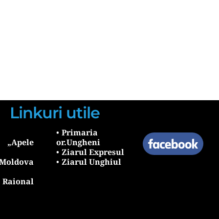
Linkuri utile
Primaria 
Apele 
or.Ungheni
Ziarul Expresul 
oldova 
Ziarul Unghiul
aional 