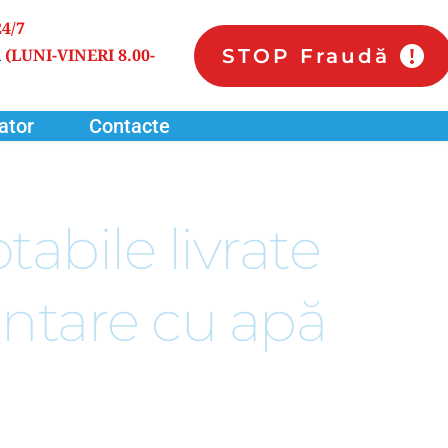
24/7
STOP Fraudă
 
(LUNI-VINERI 8.00-
ator
Contacte
abile livrate 
ntare cu apă 