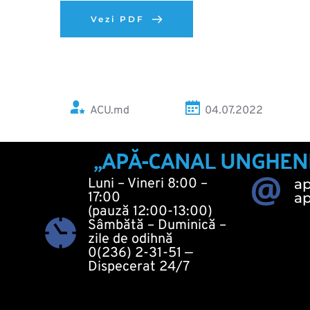
Vezi PDF
ACU.md
04.07.2022 
„APĂ-CANAL UNGHENI“ 
Luni – Vineri 8:00 – 
a
17:00
a
(pauză 12:00-13:00)
Sâmbătă – Duminică – 
zile de odihnă
0(236) 2-31-51
 — 
Dispecerat 24/7 