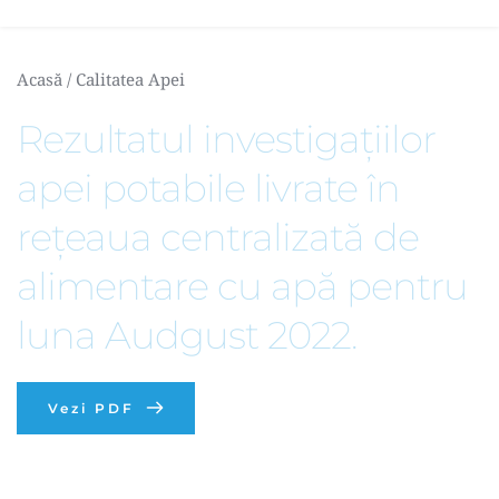
Acasă
 / 
Calitatea Apei
Rezultatul investigațiilor 
apei potabile livrate în 
rețeaua centralizată de 
alimentare cu apă pentru 
luna Audgust 2022.
Vezi PDF