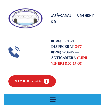
„APĂ-CANAL UNGHENI“
S.R.L.
0(
236) 2-31-51
 — 
DISPECERAT 
24/7
0(236) 2-36-85 
— 
ANTICAMERĂ 
(LUNI-
VINERI 8.00-17.00) 
STOP Fraudă