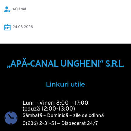
ACU.md
24.08.2028 
„APĂ-CANAL UNGHENI“ S.R.L.
Linkuri utile
Luni – Vineri 8:00 – 17:00
(pauză 12:00-13:00)
Sâmbătă – Duminică – zile de odihnă
0(236) 2-31-51
 — Dispecerat 24/7 