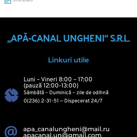
31.01.2023 
„APĂ-CANAL UNGHENI“ S.R.L.
Linkuri utile
Luni – Vineri 8:00 – 17:00
(pauză 12:00-13:00)
Sâmbătă – Duminică – zile de odihnă
0(236) 2-31-51
 — Dispecerat 24/7 
apa_canalungheni@mail.ru
apacanal.un@gmail.com