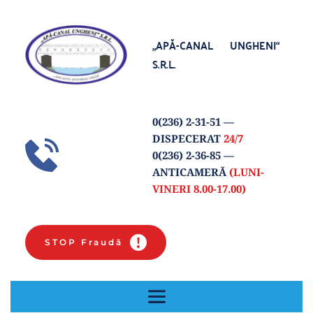
„APĂ-CANAL UNGHENI“
S.R.L.
0(
236) 2-31-51
 — 
DISPECERAT 
24/7
0(236) 2-36-85 
— 
ANTICAMERĂ 
(LUNI-
VINERI 8.00-17.00) 
STOP Fraudă