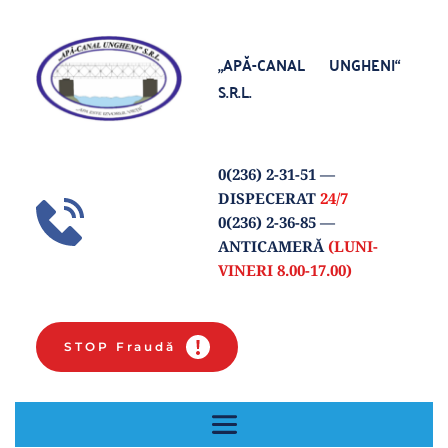
„APĂ-CANAL UNGHENI“
S.R.L.
0(
236) 2-31-51
 — 
DISPECERAT 
24/7
0(236) 2-36-85 
— 
ANTICAMERĂ 
(LUNI-
VINERI 8.00-17.00) 
STOP Fraudă