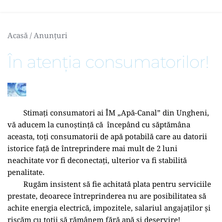
Acasă
 / 
Anunțuri
În atenția consumatorilor!
	Stimați consumatori ai ÎM „Apă-Canal” din Ungheni,  
vă aducem la cunoștință că  începând cu săptămâna 
aceasta, toți consumatorii de apă potabilă care au datorii 
istorice față de întreprindere mai mult de 2 luni 
neachitate vor fi deconectați, ulterior va fi stabilită 
penalitate. 
	Rugăm insistent să fie achitată plata pentru serviciile 
prestate, deoarece întreprinderea nu are posibilitatea să 
achite energia electrică, impozitele, salariul angajaților și 
riscăm cu toții să rămânem fără apă și deservire! 