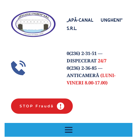
„APĂ-CANAL UNGHENI“
S.R.L.
0(
236) 2-31-51
 — 
DISPECERAT 
24/7
0(236) 2-36-85 
— 
ANTICAMERĂ 
(LUNI-
VINERI 8.00-17.00) 
STOP Fraudă