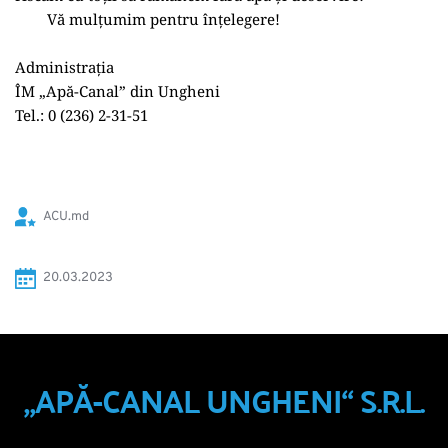
	Vă mulțumim pentru înțelegere!
Administrația
ÎM „Apă-Canal” din Ungheni
Tel.: 0 (236) 2-31-51
ACU.md
20.03.2023 
„APĂ-CANAL UNGHENI“ S.R.L.