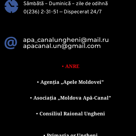
Sâmbătă – Duminică – zile de odihnă
0(236) 2-31-51
 — Dispecerat 24/7 
apa_canalungheni@mail.ru
apacanal.un@gmail.com
ANRE
Agenția „Apele Moldovei”
Asociația „Moldova Apă-Canal”
Consiliul Raional Ungheni
Primaria or.Ungheni