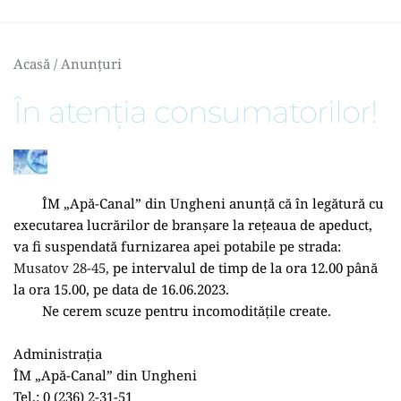
Acasă
 / 
Anunțuri
În atenția consumatorilor!
	ÎM „Apă-Canal” din Ungheni anunță că în legătură cu 
executarea lucrărilor de branșare la rețeaua de apeduct, 
va fi suspendată furnizarea apei potabile pe strada: 
Musatov 28-45, 
pe intervalul de timp de la ora 12.00 până 
la ora 15.00, pe data de 16.06.2023.
	Ne cerem scuze pentru incomoditățile create.
Administrația
ÎM „Apă-Canal” din Ungheni
Tel.: 0 (236) 2-31-51