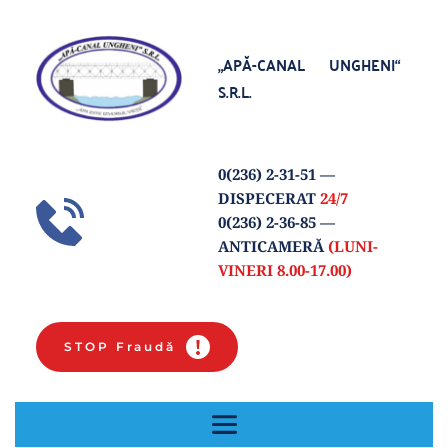
„APĂ-CANAL UNGHENI“
S.R.L.
0(
236) 2-31-51
 — 
DISPECERAT 
24/7
0(236) 2-36-85 
— 
ANTICAMERĂ 
(LUNI-
VINERI 8.00-17.00) 
STOP Fraudă