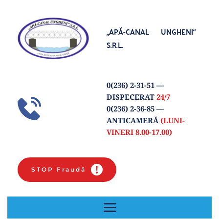
„APĂ-CANAL UNGHENI“
S.R.L.
0(
236) 2-31-51
 — 
DISPECERAT 
24/7
0(236) 2-36-85 
— 
ANTICAMERĂ 
(LUNI-
VINERI 8.00-17.00) 
STOP Fraudă