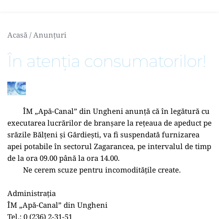
Acasă
 / 
Anunțuri
În atenția consumatorilor!
	ÎM „Apă-Canal” din Ungheni anunță că în legătură cu 
executarea lucrărilor de branșare la rețeaua de apeduct pe 
srăzile Bălțeni și Gărdiești, va fi suspendată furnizarea 
apei potabile în sectorul Zagarancea
, 
pe intervalul de timp 
de la ora 09.00 până la ora 14.00.
	Ne cerem scuze pentru incomoditățile create.
Administrația
ÎM „Apă-Canal” din Ungheni
Tel.: 0 (236) 2-31-51