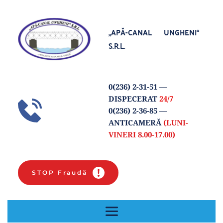
„APĂ-CANAL UNGHENI“
S.R.L.
0(
236) 2-31-51
 — 
DISPECERAT 
24/7
0(236) 2-36-85 
— 
ANTICAMERĂ 
(LUNI-
VINERI 8.00-17.00) 
STOP Fraudă