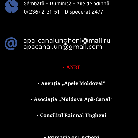
Sâmbătă – Duminică – zile de odihnă
0(236) 2-31-51
 — Dispecerat 24/7 
apa_canalungheni@mail.ru
apacanal.un@gmail.com
ANRE
Agenția „Apele Moldovei”
Asociația „Moldova Apă-Canal”
Consiliul Raional Ungheni
Primaria or.Ungheni