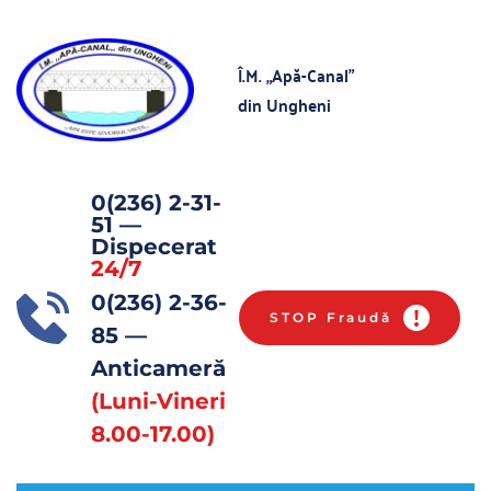
Î.M. „Apă-Canal” 
din Ungheni
0(236) 2-31-
51
 — 
Dispecerat 
24/7
0(236) 2-36-
STOP Fraudă
85 
— 
Anticameră 
(Luni-Vineri 
8.00-17.00)