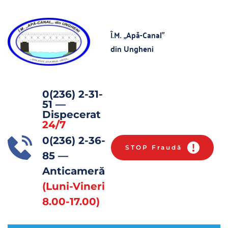
Î.M. „Apă-Canal” 
din Ungheni
0(236) 2-31-
51
 — 
Dispecerat 
24/7
0(236) 2-36-
STOP Fraudă
85 
— 
Anticameră 
(Luni-Vineri 
8.00-17.00)