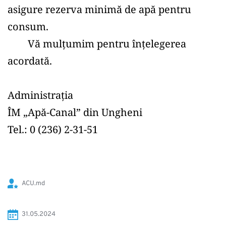
asigure rezerva minimă de apă pentru 
consum.
	Vă mulțumim pentru înțelegerea 
acordată.
Administrația
ÎM „Apă-Canal” din Ungheni
Tel.: 0 (236) 2-31-51
ACU.md
31.05.2024 