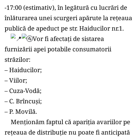
-17:00 (estimativ), în legătură cu lucrări de 
înlăturarea unei scurgeri apărute la rețeaua 
publică de apeduct pe str. Haiducilor nr.1.
Vor fi afectați de sistarea 
furnizării apei potabile consumatorii 
străzilor:
– Haiducilor;
– Viilor;
– Cuza-Vodă;
– C. Brîncuși;
– P. Movilă.
    Menționăm faptul că apariția avariilor pe 
rețeaua de distribuție nu poate fi anticipată 