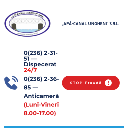
„APĂ-CANAL UNGHENI“
 S.R.L.
0(236) 2-31-
51
 — 
Dispecerat 
24/7
0(236) 2-36-
STOP Fraudă
85 
— 
Anticameră 
(Luni-Vineri 
8.00-17.00)