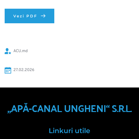
Vezi PDF
ACU.md
27.02.2026
„APĂ-CANAL UNGHENI“ S.R.L.
Linkuri utile