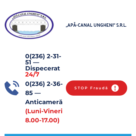
„APĂ-CANAL UNGHENI“
 S.R.L.
0(236) 2-31-
51
 — 
Dispecerat 
24/7
0(236) 2-36-
STOP Fraudă
85 
— 
Anticameră 
(Luni-Vineri 
8.00-17.00)