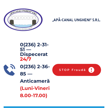
„APĂ-CANAL UNGHENI“
 S.R.L.
0(236) 2-31-
51
 — 
Dispecerat 
24/7
0(236) 2-36-
STOP Fraudă
85 
— 
Anticameră 
(Luni-Vineri 
8.00-17.00)