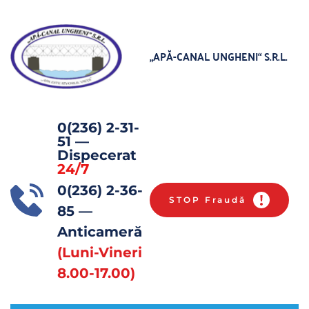
„APĂ-CANAL UNGHENI“
 S.R.L.
0(236) 2-31-
51
 — 
Dispecerat 
24/7
0(236) 2-36-
STOP Fraudă
85 
— 
Anticameră 
(Luni-Vineri 
8.00-17.00)