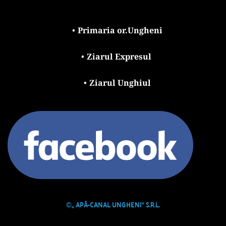
Primaria or.Ungheni
Ziarul Expresul 
Ziarul Unghiul
©
„ APĂ-CANAL UNGHENI“ S.R.L.