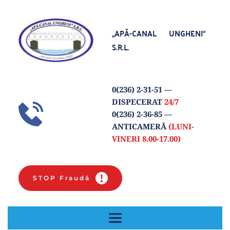
„APĂ-CANAL UNGHENI“
S.R.L.
0(
236) 2-31-51
 — 
DISPECERAT 
24/7
0(236) 2-36-85 
— 
ANTICAMERĂ 
(LUNI-
VINERI 8.00-17.00) 
STOP Fraudă