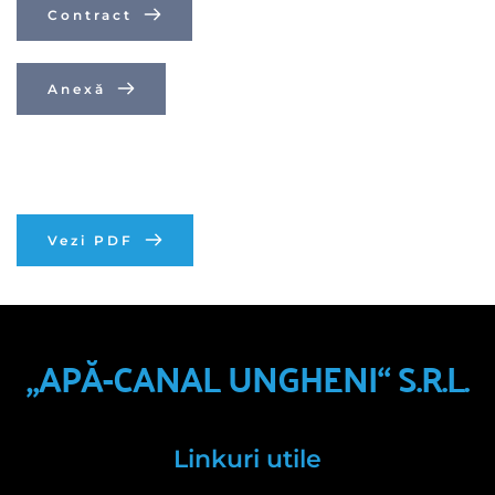
Contract
Anexă
Vezi PDF
„APĂ-CANAL UNGHENI“ S.R.L.
Linkuri utile