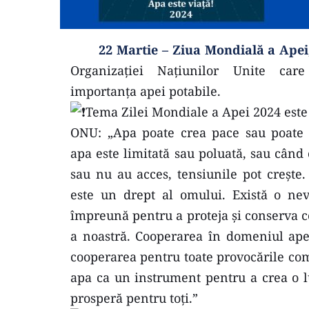
22 Martie – Ziua Mondială a Apei
Organizației Națiunilor Unite car
importanța apei potabile.
Tema Zilei Mondiale a Apei 2024 este
ONU: „Apa poate crea pace sau poate p
apa este limitată sau poluată, sau când
sau nu au acces, tensiunile pot crește.
este un drept al omului. Există o nev
împreună pentru a proteja și conserva c
a noastră. Cooperarea în domeniul apei
cooperarea pentru toate provocările com
apa ca un instrument pentru a crea o l
prosperă pentru toți.” 