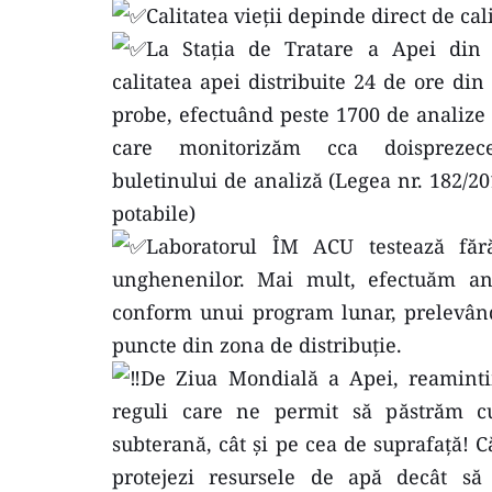
Calitatea vieții depinde direct de cal
La Stația de Tratare a Apei din
calitatea apei distribuite 24 de ore din
probe, efectuând peste 1700 de analize 
care monitorizăm cca doisprezece
buletinului de analiză (Legea nr. 182/201
potabile)
Laboratorul ÎM ACU testează fără
unghenenilor. Mai mult, efectuăm ana
conform unui program lunar, prelevând 
puncte din zona de distribuție.
De Ziua Mondială a Apei, reamintim 
reguli care ne permit să păstrăm cu
subterană, cât și pe cea de suprafață! Că
protejezi resursele de apă decât să 