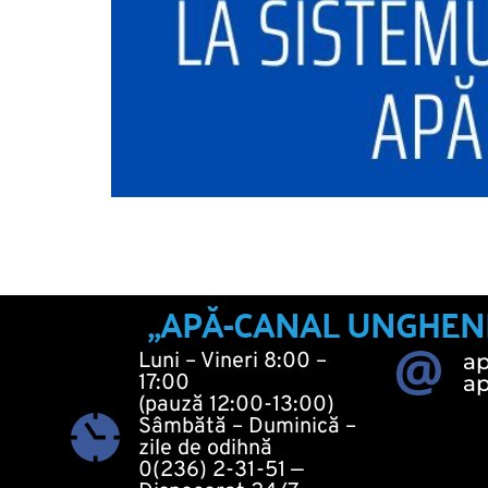
„APĂ-CANAL UNGHENI“ 
Luni – Vineri 8:00 – 
a
17:00
a
(pauză 12:00-13:00)
Sâmbătă – Duminică – 
zile de odihnă
0(236) 2-31-51
 — 