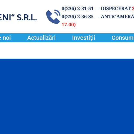
0(
236) 2-31-51
 — DISPECERAT 
NI“
 S.R.L.
0(236) 2-36-85 
— ANTICAMERĂ
17.00) 
 noi
Actualizări
Investiții
Consum