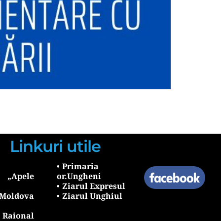
Linkuri utile
Primaria 
Apele 
or.Ungheni
Ziarul Expresul 
oldova 
Ziarul Unghiul
aional 