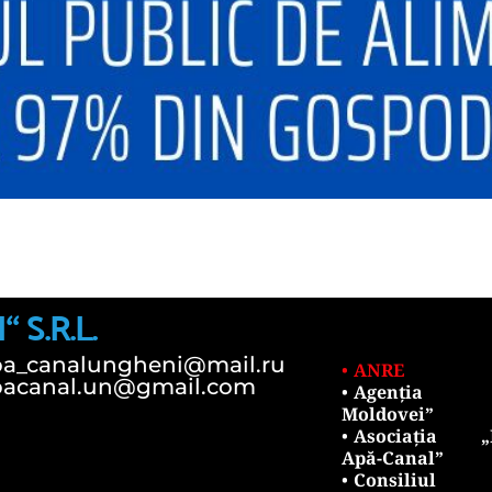
S.R.L.
pa_canalungheni@mail.ru
ANRE
pacanal.un@gmail.com
Agenția „
Moldovei”
Asociația „M
Apă-Canal”
Consiliul R