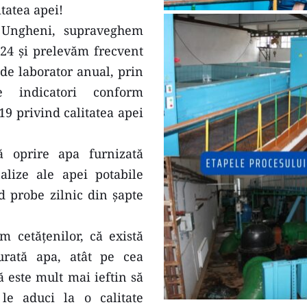
itatea apei!
 Ungheni, supraveghem 
 24 și prelevăm frecvent 
de laborator anual, prin 
 indicatori conform 
9 privind calitatea apei 
 oprire apa furnizată 
lize ale apei potabile 
probe zilnic din șapte 
cetățenilor, că există 
rată apa, atât pe cea 
 este mult mai ieftin să 
le aduci la o calitate 