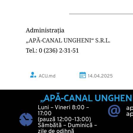
Administrația
„APĂ-CANAL UNGHENI“ S.R.L.
Tel.: 0 (236) 2-31-51
ACU.md
14.04.2025
„APĂ-CANAL UNGHENI“ 
Luni – Vineri 8:00 – 
a
17:00
a
(pauză 12:00-13:00)
Sâmbătă – Duminică – 
zile de odihnă 