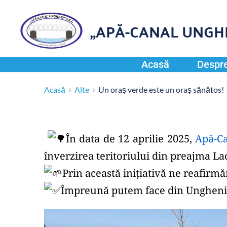
„APĂ-CANAL UNGH
Acasă
Despre
Acasă
Alte
Un oraș verde este un oraș sănătos!
În data de 12 aprilie 2025, 
Apă-C
înverzirea teritoriului din preajma La
Prin această inițiativă ne reafirm
Împreună putem face din Ungheni u