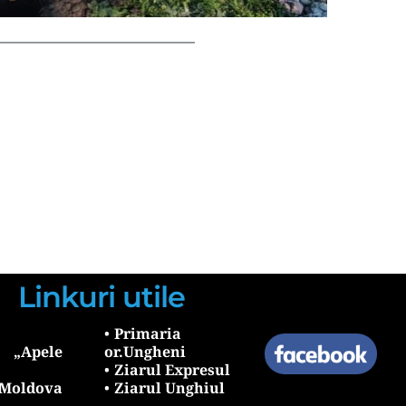
Linkuri utile
Primaria 
Apele 
or.Ungheni
Ziarul Expresul 
oldova 
Ziarul Unghiul