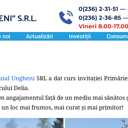
0(236) 2-31-51
 — 
ENI“
 S.R.L.
0(236) 2-36-85 
—
Vineri 8.00-17.00
 noi
Actualizări
Investiții
Consum
anal Ungheni
 SRL a dat curs invitației Primări
cului Delia.
ăm angajamentul față de un mediu mai sănătos și
n loc mai frumos, mai curat și mai primitor!