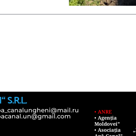
S.R.L.
pa_canalungheni@mail.ru
ANRE
pacanal.un@gmail.com
Agenția „
Moldovei”
Asociația „M
Apă-Canal”