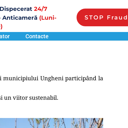
Dispecerat 
24/7
STOP Frau
 Anticameră 
(Luni-
)
ator
Contacte
ei municipiului Ungheni participând la 
 un viitor sustenabil. 