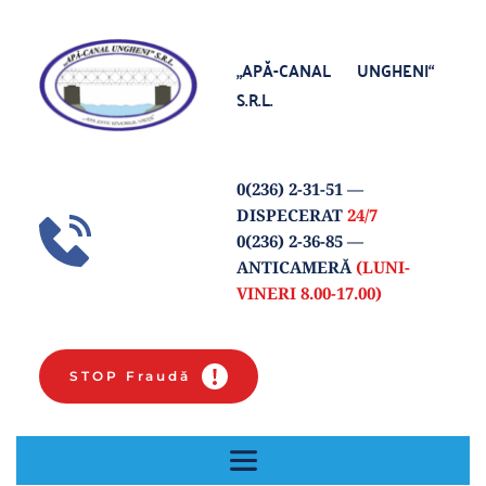
„APĂ-CANAL UNGHENI“
S.R.L.
0(
236) 2-31-51
 — 
DISPECERAT 
24/7
0(236) 2-36-85 
— 
ANTICAMERĂ 
(LUNI-
VINERI 8.00-17.00) 
STOP Fraudă