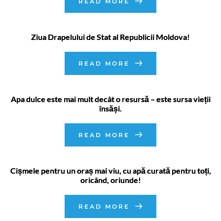
READ MORE
Ziua Drapelului de Stat al Republicii Moldova!
READ MORE
Apa dulce este mai mult decât o resursă – este sursa vieții
însăși.
READ MORE
Cișmele pentru un oraș mai viu, cu apă curată pentru toți,
oricând, oriunde!
READ MORE