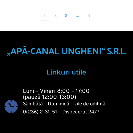
1
2
3
…
5
„APĂ-CANAL UNGHENI“ S.R.L.
Linkuri utile
Luni – Vineri 8:00 – 17:00
(pauză 12:00-13:00)
Sâmbătă – Duminică – zile de odihnă
0(236) 2-31-51
 — Dispecerat 24/7 